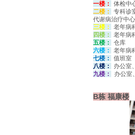
一楼
：
体检中
二楼：
专科诊
代谢病治疗中心
三楼：
老年病
四楼：
老年病
五楼：
仓库
六楼：
老年病
七楼：
值班室
八楼：
办公室
九楼：
办公室
B栋 福康楼