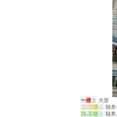
一楼
：
大堂
二-三楼：
颐养
四-五楼：
颐养