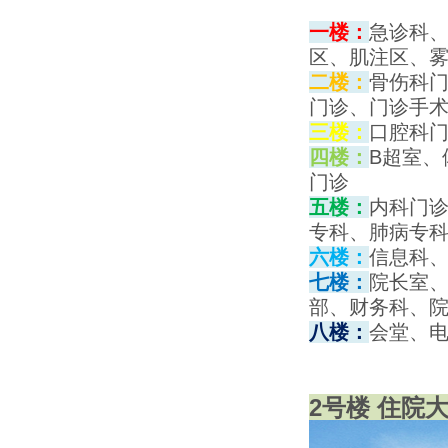
一楼
：
急诊科
区、肌注区、
二楼：
骨伤科
门诊、门诊手
三楼：
口腔科
四楼：
B超室
门诊
五楼：
内科门
专科、肺病专
六楼：
信息科
七楼：
院长室
部、财务科、
八楼：
会堂、
2号楼 住院