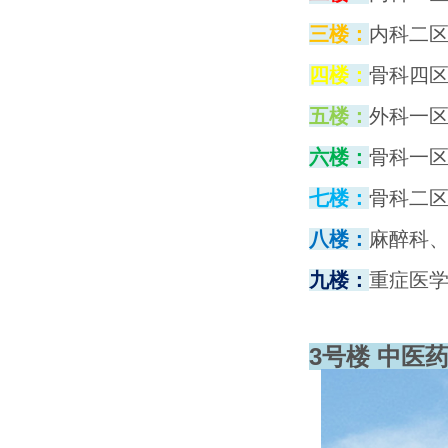
三楼：
内科二
四楼：
骨科四
五楼：
外科一
六楼：
骨科一
七楼：
骨科二
八楼
：
麻醉科
九楼：
重症医学
3号楼 中医