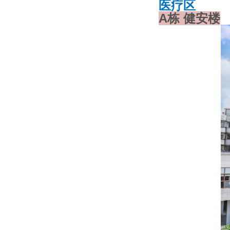
医疗区
A栋 健安楼