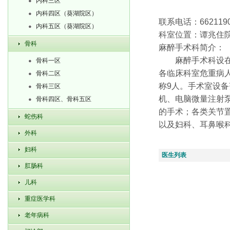
内科三区
内科四区（葵湖院区）
联系电话：662119
内科五区（葵湖院区）
科室位置：谭兆住
骨科
麻醉手术科简介：
麻醉手术科设在住
骨科一区
各临床科室危重病
骨科二区
称9人。手术室设
骨科三区
机、电脑微量注射
骨科四区、骨科五区
的手术；各类关节
蛇伤科
以及妇科、耳鼻喉
外科
妇科
医生列表
肛肠科
儿科
重症医学科
老年病科